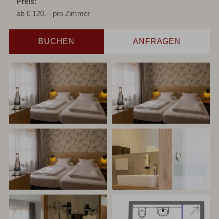
Preis
ab
€
120,--
pro Zimmer
BUCHEN
ANFRAGEN