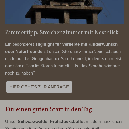
Zimmertipp: Storchenzimmer mit Nestblick
Ein besonderes
Highlight für Verliebte mit Kinderwunsch
oder Naturfreunde
ist unser „Storchenzimmer". Sie schauen
direkt auf das Gengenbacher Storchennest, in dem sich meist
ganzjährig Familie Storch tummelt ... Ist das Storchenzimmer
noch zu haben?
HIER GEHT'S ZUR ANFRAGE
Für einen guten Start in den Tag
Unser
Schwarzwälder Frühstücksbuffet
mit dem herzlichen
Service von Frau Aubert und den Seniorchefs Roth