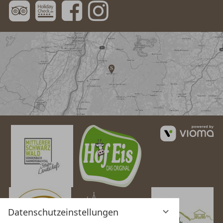
vi
G
Datenschutzeinstellungen