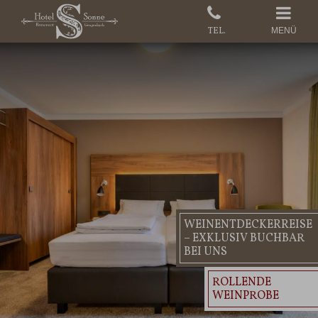
MENÜ
WEINENTDECKERREISE
– EXKLUSIV BUCHBAR
BEI UNS
ROLLENDE
WEINPROBE