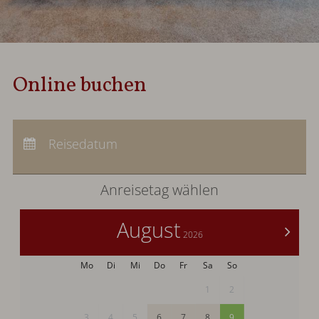
Online buchen
Anreise:
keine Auswahl
Abreise:
Reisedatum
keine Auswahl
Übernachtungen:
0
Anreisetag wählen
August
>
2026
Mo
Di
Mi
Do
Fr
Sa
So
1
2
3
4
5
6
7
8
9