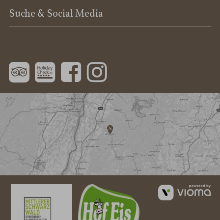
Suche & Social Media
Suchbegriff
Suc
eingeben
vi
G