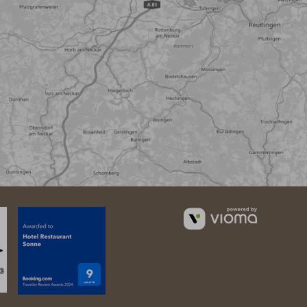
vioma
GmbH