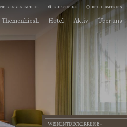
NE-GENGENBACH.DE
GUTSCHEIN
E
BETRIEBSFERIEN
Themenhiesli
Hotel
Aktiv
Über uns
WEINENTDECKERREISE –