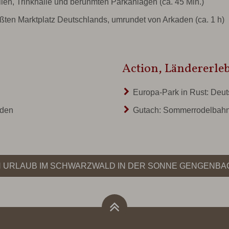
llen, Trinkhalle und berühmten Parkanlagen (ca. 45 Min.)
ten Marktplatz Deutschlands, umrundet von Arkaden (ca. 1 h)
Action, Ländererle
Europa-Park in Rust:
Deut
aden
Gutach:
Sommerrodelbah
EN URLAUB IM SCHWARZWALD IN DER SONNE GENGENBA