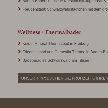
Baden-Baden:
hübsche Kurstadt mit Jugendstil-Vi
Freudenstadt:
Schwarzwaldstädtchen mit dem größ
Wellness / Thermalbäder
Keidel Mineral-Thermalbad in Freiburg
Friedrichsbad und Caracalla Therme in Baden-B
Badeparadies Schwarzwald am Titisee
UNSER TIPP: BUCHEN SIE FRÜHZEITIG IHR