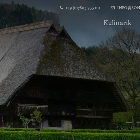
+49 (0)7803 933 00
INFO@SON
Kulinarik