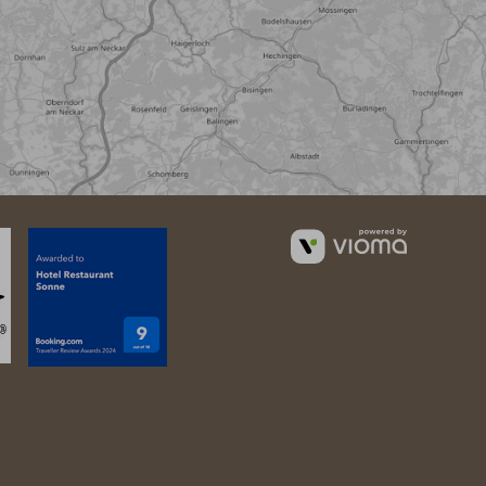
vioma
GmbH