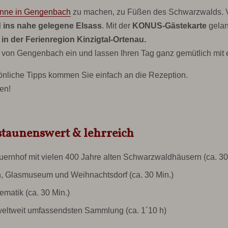
onne in Gengenbach
zu machen, zu Füßen des Schwarzwalds. V
 ins nahe gelegene Elsass
. Mit der
KONUS-Gästekarte
gelan
in der Ferienregion Kinzigtal-Ortenau.
 von Gengenbach ein und lassen Ihren Tag ganz gemütlich mit 
önliche Tipps kommen Sie einfach an die Rezeption.
en!
staunenswert & lehrreich
uernhof
mit vielen 400 Jahre alten Schwarzwaldhäusern (ca. 30.
, Glasmuseum und Weihnachtsdorf (ca. 30 Min.)
ematik
(ca. 30 Min.)
weltweit umfassendsten Sammlung (ca. 1´10 h)