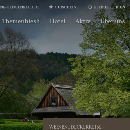
NE-GENGENBACH.DE
GUTSCHEIN
E
BETRIEBSFERIEN
Themenhiesli
Hotel
Aktiv
Über uns
WEINENTDECKERREISE –