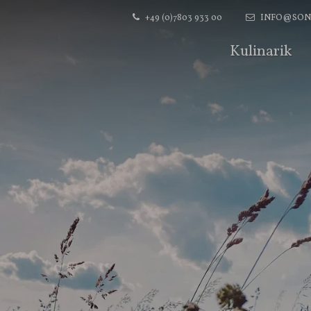
+49 (0)7803 933 00
INFO@SON
Kulinarik