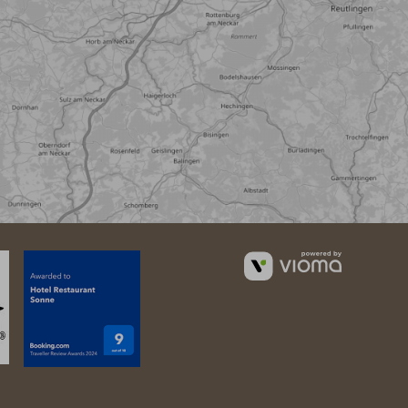
vioma
GmbH