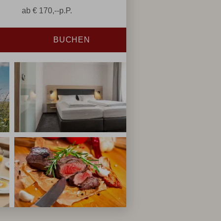
ab
€
170,--
p.P.
BUCHEN