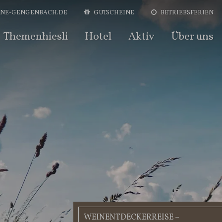
NE-GENGENBACH.DE
GUTSCHEIN
E
BETRIEBSFERIEN
Themenhiesli
Hotel
Aktiv
Über uns
WEINENTDECKERREISE –