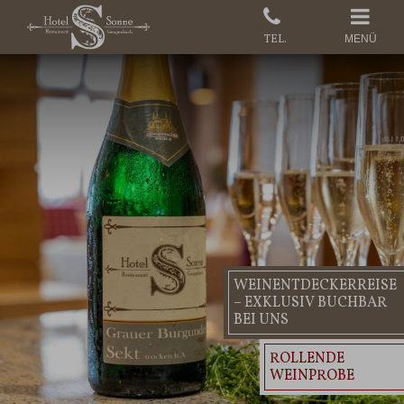
MENÜ
WEINENTDECKERREISE
– EXKLUSIV BUCHBAR
BEI UNS
ROLLENDE
WEINPROBE