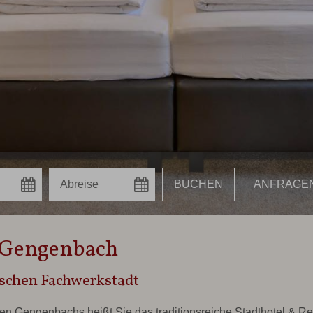
n Gengenbach
schen Fachwerkstadt
n Gengenbachs heißt Sie das traditionsreiche Stadthotel & R